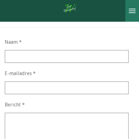
Ga
direct
naar
de
hoofdinhoud
Naam *
E-mailadres *
Bericht *