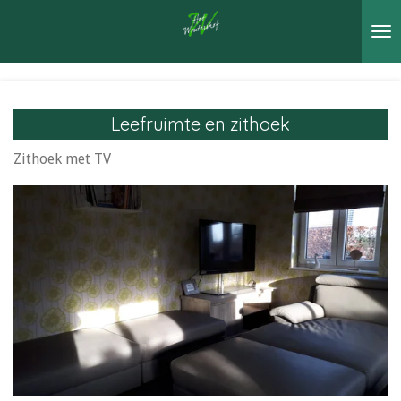
Ga
direct
naar
de
hoofdinhoud
Leefruimte en zithoek
Zithoek met TV