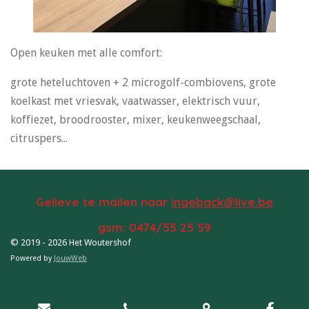
Open keuken met alle comfort:
grote heteluchtoven + 2 microgolf-combiovens, grote
koelkast met vriesvak, vaatwasser, elektrisch vuur,
koffiezet, broodrooster, mixer, keukenweegschaal,
citruspers...
Gelieve te mailen naar
ingeback@live.be
gsm: 0474/55 25 59
© 2019 - 2026 Het Woutershof
Powered by
JouwWeb